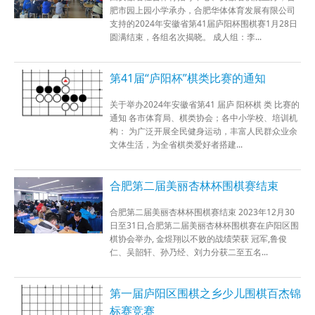
肥市园上园小学承办，合肥华体体育发展有限公司
支持的2024年安徽省第41届庐阳杯围棋赛1月28日
圆满结束，各组名次揭晓。 成人组：李...
第41届“庐阳杯”棋类比赛的通知
关于举办2024年安徽省第41 届庐 阳杯棋 类 比赛的
通知 各市体育局、棋类协会；各中小学校、培训机
构： 为广泛开展全民健身运动，丰富人民群众业余
文体生活，为全省棋类爱好者搭建...
合肥第二届美丽杏林杯围棋赛结束
合肥第二届美丽杏林杯围棋赛结束 2023年12月30
日至31日,合肥第二届美丽杏林杯围棋赛在庐阳区围
棋协会举办, 金煜翔以不败的战绩荣获 冠军,鲁俊
仁、吴韶轩、孙乃经、刘力分获二至五名...
第一届庐阳区围棋之乡少儿围棋百杰锦
标赛竞赛