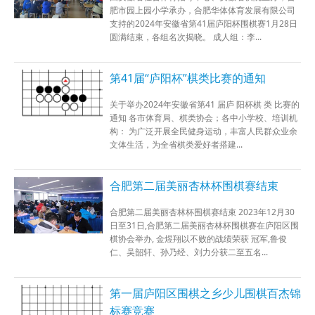
肥市园上园小学承办，合肥华体体育发展有限公司
支持的2024年安徽省第41届庐阳杯围棋赛1月28日
圆满结束，各组名次揭晓。 成人组：李...
第41届“庐阳杯”棋类比赛的通知
关于举办2024年安徽省第41 届庐 阳杯棋 类 比赛的
通知 各市体育局、棋类协会；各中小学校、培训机
构： 为广泛开展全民健身运动，丰富人民群众业余
文体生活，为全省棋类爱好者搭建...
合肥第二届美丽杏林杯围棋赛结束
合肥第二届美丽杏林杯围棋赛结束 2023年12月30
日至31日,合肥第二届美丽杏林杯围棋赛在庐阳区围
棋协会举办, 金煜翔以不败的战绩荣获 冠军,鲁俊
仁、吴韶轩、孙乃经、刘力分获二至五名...
第一届庐阳区围棋之乡少儿围棋百杰锦
标赛竞赛